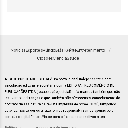
Notícias
Esportes
Mundo
Brasil
Gente
Entretenimento
Cidades
Ciência
Saúde
A ISTOÉ PUBLICAÇÕES LTDA é um portal digital independente e sem
vinculação editorial e societária com a EDITORA TRES COMÉRCIO DE
PUBLICACÕES LTDA (recuperação judicial). Informamos também que não
realizamos cobranças e que também não oferecemos cancelamento do
contrato de assinatura da revista impressa de nome ISTOÉ, tampouco
autorizamos terceiros a fazê-lo, nos responsabilizamos apenas pelo
conteúdo digital “https://istoe.com.br” e seus respectivos sites.
Política de
Assessoria de imprensa: