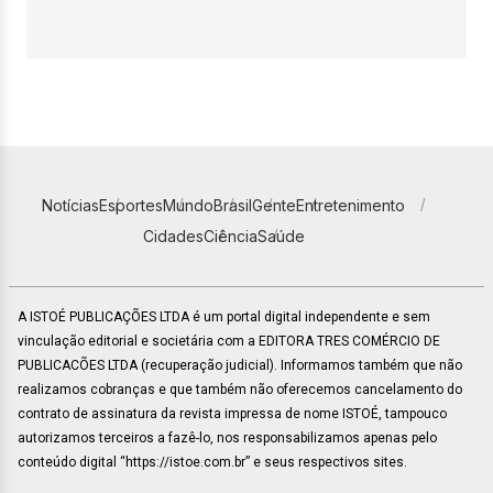
Notícias
Esportes
Mundo
Brasil
Gente
Entretenimento
Cidades
Ciência
Saúde
A ISTOÉ PUBLICAÇÕES LTDA é um portal digital independente e sem
vinculação editorial e societária com a EDITORA TRES COMÉRCIO DE
PUBLICACÕES LTDA (recuperação judicial). Informamos também que não
realizamos cobranças e que também não oferecemos cancelamento do
contrato de assinatura da revista impressa de nome ISTOÉ, tampouco
autorizamos terceiros a fazê-lo, nos responsabilizamos apenas pelo
conteúdo digital “https://istoe.com.br” e seus respectivos sites.