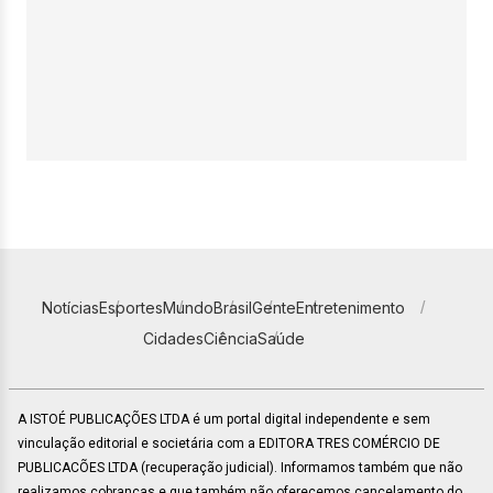
Notícias
Esportes
Mundo
Brasil
Gente
Entretenimento
Cidades
Ciência
Saúde
A ISTOÉ PUBLICAÇÕES LTDA é um portal digital independente e sem
vinculação editorial e societária com a EDITORA TRES COMÉRCIO DE
PUBLICACÕES LTDA (recuperação judicial). Informamos também que não
realizamos cobranças e que também não oferecemos cancelamento do