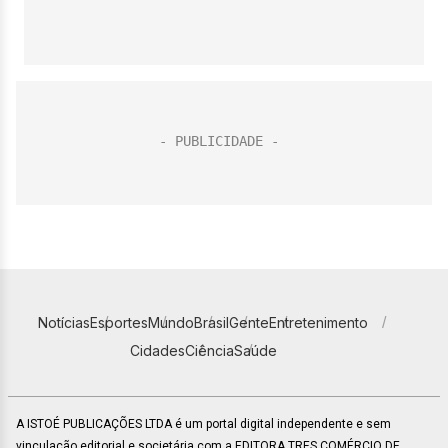
Notícias
Esportes
Mundo
Brasil
Gente
Entretenimento
Cidades
Ciência
Saúde
A ISTOÉ PUBLICAÇÕES LTDA é um portal digital independente e sem
vinculação editorial e societária com a EDITORA TRES COMÉRCIO DE