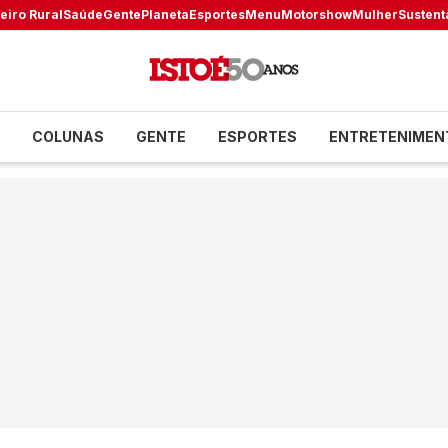
eiro Rural
Saúde
Gente
Planeta
Esportes
Menu
Motorshow
Mulher
Sustent
COLUNAS
GENTE
ESPORTES
ENTRETENIMEN