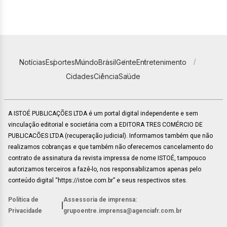
Notícias
Esportes
Mundo
Brasil
Gente
Entretenimento
Cidades
Ciência
Saúde
A ISTOÉ PUBLICAÇÕES LTDA é um portal digital independente e sem
vinculação editorial e societária com a EDITORA TRES COMÉRCIO DE
PUBLICACÕES LTDA (recuperação judicial). Informamos também que não
realizamos cobranças e que também não oferecemos cancelamento do
contrato de assinatura da revista impressa de nome ISTOÉ, tampouco
autorizamos terceiros a fazê-lo, nos responsabilizamos apenas pelo
conteúdo digital “https://istoe.com.br” e seus respectivos sites.
Política de
Assessoria de imprensa:
|
Privacidade
grupoentre.imprensa@agenciafr.com.br