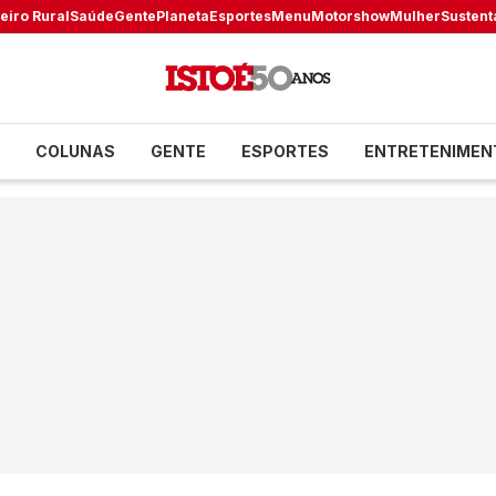
eiro Rural
Saúde
Gente
Planeta
Esportes
Menu
Motorshow
Mulher
Sustent
COLUNAS
GENTE
ESPORTES
ENTRETENIMEN