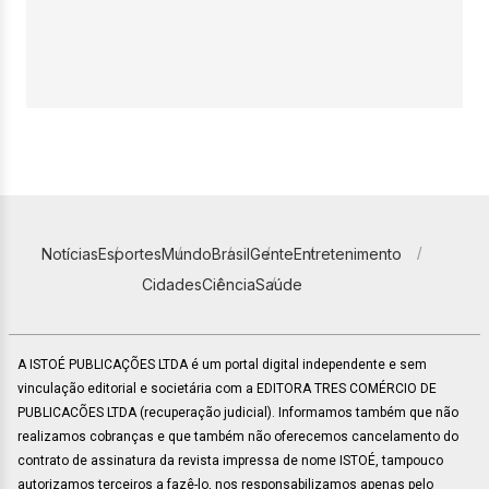
Notícias
Esportes
Mundo
Brasil
Gente
Entretenimento
Cidades
Ciência
Saúde
A ISTOÉ PUBLICAÇÕES LTDA é um portal digital independente e sem
vinculação editorial e societária com a EDITORA TRES COMÉRCIO DE
PUBLICACÕES LTDA (recuperação judicial). Informamos também que não
realizamos cobranças e que também não oferecemos cancelamento do
contrato de assinatura da revista impressa de nome ISTOÉ, tampouco
autorizamos terceiros a fazê-lo, nos responsabilizamos apenas pelo