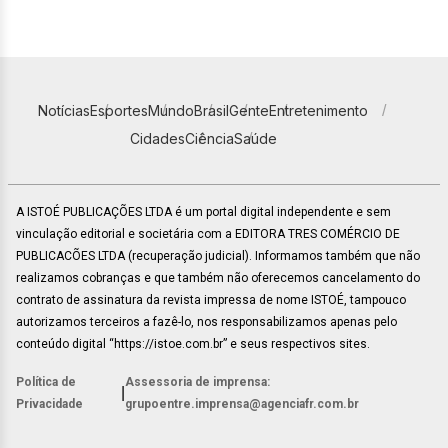
Notícias
Esportes
Mundo
Brasil
Gente
Entretenimento
Cidades
Ciência
Saúde
A ISTOÉ PUBLICAÇÕES LTDA é um portal digital independente e sem
vinculação editorial e societária com a EDITORA TRES COMÉRCIO DE
PUBLICACÕES LTDA (recuperação judicial). Informamos também que não
realizamos cobranças e que também não oferecemos cancelamento do
contrato de assinatura da revista impressa de nome ISTOÉ, tampouco
autorizamos terceiros a fazê-lo, nos responsabilizamos apenas pelo
conteúdo digital “https://istoe.com.br” e seus respectivos sites.
Política de
Assessoria de imprensa:
|
Privacidade
grupoentre.imprensa@agenciafr.com.br