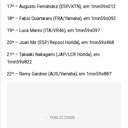
17º – Augusto Fernández (ESP/KTN), em 1min59s012
18º – Fabio Quartararo (FRA/Yamaha), em 1min59s092
19º – Luca Marini (ITA/VR46), em 1min59s097
20º – Joan Mir (ESP/Repsol Honda), em 1min59s468
21º – Takaaki Nakagami (JAP/LCR Honda), em
1min59s822
22º – Remy Gardner (AUS/Yamaha), em 1min59s887