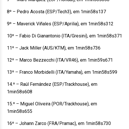
8º – Pedro Acosta (ESP/Tech3), em 1min58s137
9º – Maverick Viñales (ESP/Aprilia), em 1min58s312
10º – Fabio Di Gianantonio (ITA/Gresini), em 1min58s371
11º – Jack Miller (AUS/KTM), em 1min58s736
12º – Marco Bezzecchi (ITA/VR46), em 1min59s671
13º – Franco Morbidelli (ITA/Yamaha), em 1min58s599
14.º – Raúl Fernández (ESP/Trackhouse), em
1min58s608
15.º – Miguel Oliveira (POR/Trackhouse), em
1min58s655
16º – Johann Zarco (FRA/Pramac), em 1min58s730