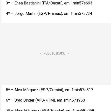
3º – Enea Bastianini (ITA/Ducati), em 1min57s693
4º – Jorge Martin (ESP/Pramac), em 1min57s734
5º – Alex Márquez (ESP/Gresini), em 1min57s817
6º – Brad Binder (AFS/KTM), em 1min57s950
7º – Marc Márquez (ESP/Hondai), em 1min58s058