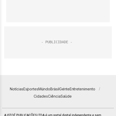
Notícias
Esportes
Mundo
Brasil
Gente
Entretenimento
Cidades
Ciência
Saúde
A ISTOÉ PUBLICAÇÕES LTDA é um portal digital independente e sem