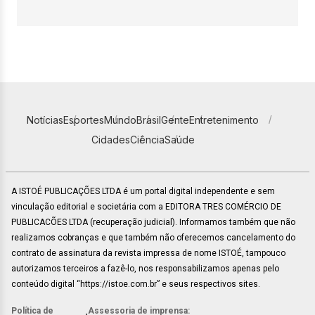
Notícias
Esportes
Mundo
Brasil
Gente
Entretenimento
Cidades
Ciência
Saúde
A ISTOÉ PUBLICAÇÕES LTDA é um portal digital independente e sem
vinculação editorial e societária com a EDITORA TRES COMÉRCIO DE
PUBLICACÕES LTDA (recuperação judicial). Informamos também que não
realizamos cobranças e que também não oferecemos cancelamento do
contrato de assinatura da revista impressa de nome ISTOÉ, tampouco
autorizamos terceiros a fazê-lo, nos responsabilizamos apenas pelo
conteúdo digital “https://istoe.com.br” e seus respectivos sites.
Política de
Assessoria de imprensa: