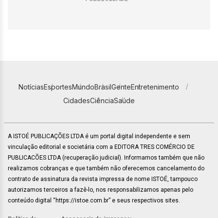
Notícias
Esportes
Mundo
Brasil
Gente
Entretenimento
Cidades
Ciência
Saúde
A ISTOÉ PUBLICAÇÕES LTDA é um portal digital independente e sem
vinculação editorial e societária com a EDITORA TRES COMÉRCIO DE
PUBLICACÕES LTDA (recuperação judicial). Informamos também que não
realizamos cobranças e que também não oferecemos cancelamento do
contrato de assinatura da revista impressa de nome ISTOÉ, tampouco
autorizamos terceiros a fazê-lo, nos responsabilizamos apenas pelo
conteúdo digital “https://istoe.com.br” e seus respectivos sites.