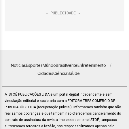
Notícias
Esportes
Mundo
Brasil
Gente
Entretenimento
Cidades
Ciência
Saúde
A ISTOÉ PUBLICAÇÕES LTDA é um portal digital independente e sem
vinculação editorial e societária com a EDITORA TRES COMÉRCIO DE
PUBLICACÕES LTDA (recuperação judicial). Informamos também que não
realizamos cobranças e que também não oferecemos cancelamento do
contrato de assinatura da revista impressa de nome ISTOÉ, tampouco
autorizamos terceiros a fazê-lo, nos responsabilizamos apenas pelo