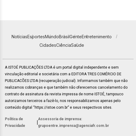
Notícias
Esportes
Mundo
Brasil
Gente
Entretenimento
Cidades
Ciência
Saúde
A ISTOÉ PUBLICAÇÕES LTDA é um portal digital independente e sem
vinculação editorial e societária com a EDITORA TRES COMÉRCIO DE
PUBLICACÕES LTDA (recuperação judicial). Informamos também que não
realizamos cobranças e que também não oferecemos cancelamento do
contrato de assinatura da revista impressa de nome ISTOÉ, tampouco
autorizamos terceiros a fazê-lo, nos responsabilizamos apenas pelo
conteúdo digital “https://istoe.com.br” e seus respectivos sites.
Política de
Assessoria de imprensa:
|
Privacidade
grupoentre.imprensa@agenciafr.com.br