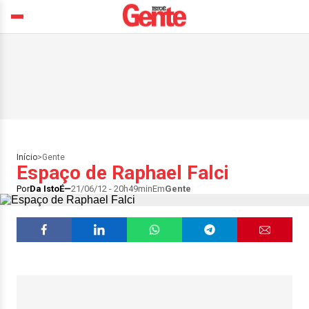
Início
>
Gente
Espaço de Raphael Falci
Por
Da IstoÉ
21/06/12 - 20h49min
Em
Gente