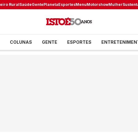
eiro Rural
Saúde
Gente
Planeta
Esportes
Menu
Motorshow
Mulher
Sustent
COLUNAS
GENTE
ESPORTES
ENTRETENIMEN