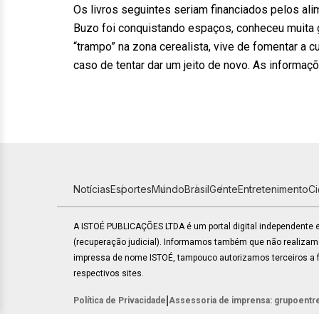
Os livros seguintes seriam financiados pelos alim
Buzo foi conquistando espaços, conheceu muita 
“trampo” na zona cerealista, vive de fomentar a c
caso de tentar dar um jeito de novo. As informaç
Notícias
Esportes
Mundo
Brasil
Gente
Entretenimento
C
A ISTOÉ PUBLICAÇÕES LTDA é um portal digital independente
(recuperação judicial). Informamos também que não realiza
impressa de nome ISTOÉ, tampouco autorizamos terceiros a fa
respectivos sites.
|
Política de Privacidade
Assessoria de imprensa: grupoentr