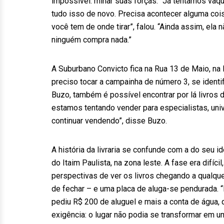
impossível: minar suas forças. “Já tentamos vaq
tudo isso de novo. Precisa acontecer alguma coisa
você tem de onde tirar”, falou. “Ainda assim, ela 
ninguém compra nada.”
A Suburbano Convicto fica na Rua 13 de Maio, na B
preciso tocar a campainha de número 3, se identi
Buzo, também é possível encontrar por lá livros d
estamos tentando vender para especialistas, univ
continuar vendendo”, disse Buzo.
A história da livraria se confunde com a do seu 
do Itaim Paulista, na zona leste. A fase era difí
perspectivas de ver os livros chegando a qualque
de fechar – e uma placa de aluga-se pendurada. “
pediu R$ 200 de aluguel e mais a conta de água, q
exigência: o lugar não podia se transformar em um