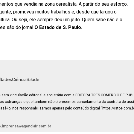
entos que vendia na zona cerealista. A partir do seu esforço,
gente, promoveu muitos trabalhos e, desde que largou o
ultura. Ou seja, ele sempre deu um jeito. Quem sabe não é o
ões são do jornal
O Estado de S. Paulo.
idades
Ciência
Saúde
 e sem vinculação editorial e societária com a EDITORA TRES COMÉRCIO DE PU
mos cobranças e que também não oferecemos cancelamento do contrato de assin
zê-lo, nos responsabilizamos apenas pelo conteúdo digital “https://istoe.com.b
e.imprensa@agenciafr.com.br