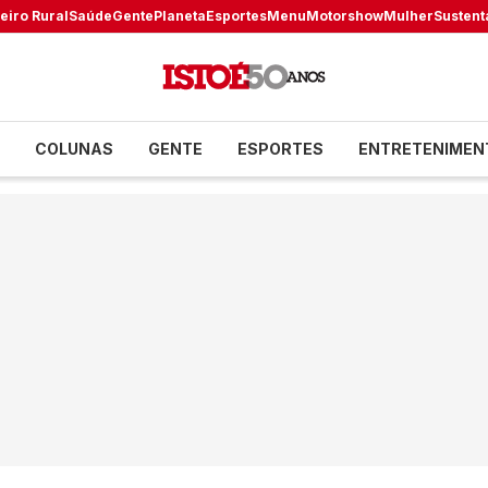
eiro Rural
Saúde
Gente
Planeta
Esportes
Menu
Motorshow
Mulher
Sustent
COLUNAS
GENTE
ESPORTES
ENTRETENIMEN