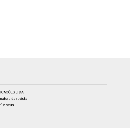
BLICACÕES LTDA
atura da revista
r” e seus