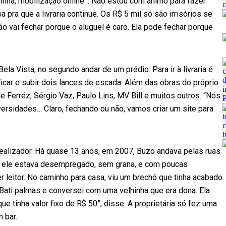
uinha, mobilização online… Não estou com ânimo para fazer
 pra que a livraria continue. Os R$ 5 mil só são irrisórios se
não vai fechar porque o aluguel é caro. Ela pode fechar porque
ela Vista, no segundo andar de um prédio. Para ir à livraria é
ficar e subir dois lances de escada. Além das obras do próprio
e Ferréz, Sérgio Vaz, Paulo Lins, MV Bill e muitos outros. “Nós
ersidades… Claro, fechando ou não, vamos criar um site para
idealizador. Há quase 13 anos, em 2007, Buzo andava pelas ruas
cil, ele estava desempregado, sem grana, e com poucas
r leitor. No caminho para casa, viu um brechó que tinha acabado
Bati palmas e conversei com uma velhinha que era dona. Ela
ue tinha valor fixo de R$ 50”, disse. A proprietária só fez uma
 bar.