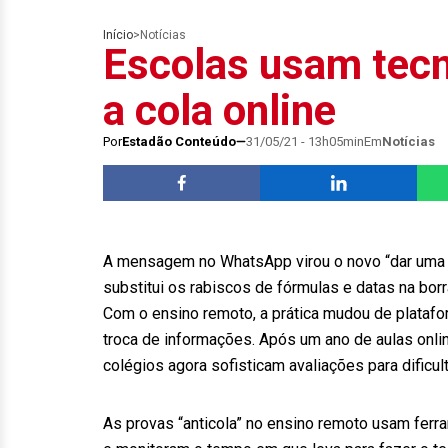
Início
>
Notícias
Escolas usam tecn
a cola online
Por
Estadão Conteúdo
31/05/21 - 13h05min
Em
Notícias
A mensagem no WhatsApp virou o novo “dar uma o
substitui os rabiscos de fórmulas e datas na borra
Com o ensino remoto, a prática mudou de platafor
troca de informações. Após um ano de aulas onli
colégios agora sofisticam avaliações para dificult
As provas “anticola” no ensino remoto usam fer