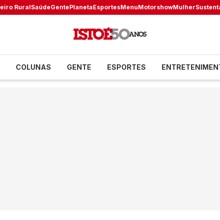
eiro Rural
Saúde
Gente
Planeta
Esportes
Menu
Motorshow
Mulher
Sustent
COLUNAS
GENTE
ESPORTES
ENTRETENIMEN