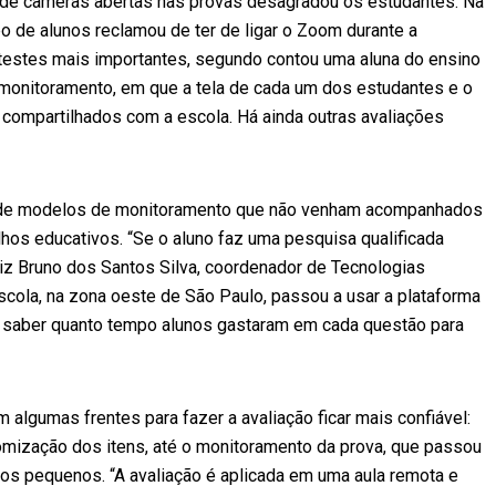
a de câmeras abertas nas provas desagradou os estudantes. Na
o de alunos reclamou de ter de ligar o Zoom durante a
 testes mais importantes, segundo contou uma aluna do ensino
 monitoramento, em que a tela de cada um dos estudantes e o
compartilhados com a escola. Há ainda outras avaliações
a de modelos de monitoramento que não venham acompanhados
hos educativos. “Se o aluno faz uma pesquisa qualificada
iz Bruno dos Santos Silva, coordenador de Tecnologias
scola, na zona oeste de São Paulo, passou a usar a plataforma
s saber quanto tempo alunos gastaram em cada questão para
 algumas frentes para fazer a avaliação ficar mais confiável:
omização dos itens, até o monitoramento da prova, que passou
pos pequenos. “A avaliação é aplicada em uma aula remota e