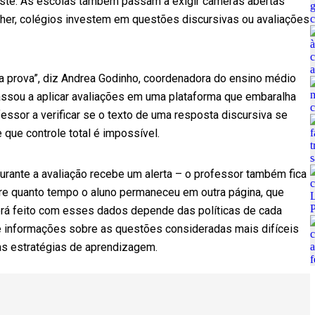
este. As escolas também passam a exigir câmeras abertas
her, colégios investem em questões discursivas ou avaliações
a prova”, diz Andrea Godinho, coordenadora do ensino médio
passou a aplicar avaliações em uma plataforma que embaralha
fessor a verificar se o texto de uma resposta discursiva se
que controle total é impossível.
urante a avaliação recebe um alerta – o professor também fica
re quanto tempo o aluno permaneceu em outra página, que
será feito com esses dados depende das políticas de cada
e informações sobre as questões consideradas mais difíceis
as estratégias de aprendizagem.