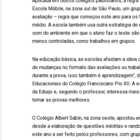
Aplicada em outros colégios paulistanos, a regr
Escola Móbile, na zona sul de São Paulo, um grup
avaliação – regra que começou este ano para os
médio. A escola também usa outra estratégia de
som do ambiente em que o aluno faz o teste são 
menos controladas, como trabalhos em grupos.
Na educação básica, as escolas afastam a idei
de mudanças no formato das avaliações ou trabal
durante a prova, isso também é aprendizagem”, d
Educacionais do Colégio Franciscano Pio XII. A e
da Eduqo e, segundo o professor, interessa mai
tornar as provas melhores.
O Colégio Albert Sabin, na zona oeste, apostou em
desde a elaboração de questões inéditas e rand
este ano a ser feito pelos professores, com gru