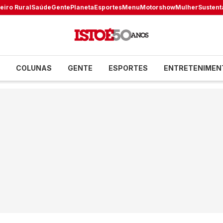
eiro Rural
Saúde
Gente
Planeta
Esportes
Menu
Motorshow
Mulher
Sustent
COLUNAS
GENTE
ESPORTES
ENTRETENIMEN