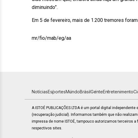
diminuindo”.
Em 5 de fevereiro, mais de 1.200 tremores foram
mr/fio/mab/eg/aa
Notícias
Esportes
Mundo
Brasil
Gente
Entretenimento
C
A ISTOÉ PUBLICAÇÕES LTDA é um portal digital independente
(recuperação judicial). Informamos também que não realiza
impressa de nome ISTOÉ, tampouco autorizamos terceiros a fa
respectivos sites.