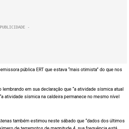
 emissora pública ERT que estava “mais otimista” do que nos
o lembrando em sua declaração que “a atividade sísmica atual
e “a atividade sísmica na caldeira permanece no mesmo nível
 Atenas também estimou neste sábado que “dados dos últimos
número de terremotos de magnitude 4, sua frequência está