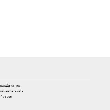
BLICACÕES LTDA
atura da revista
r” e seus