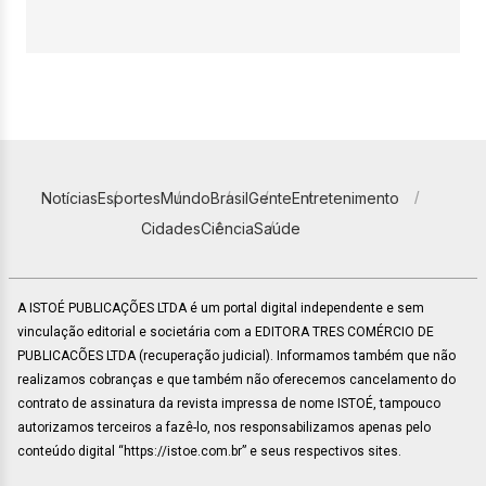
Notícias
Esportes
Mundo
Brasil
Gente
Entretenimento
Cidades
Ciência
Saúde
A ISTOÉ PUBLICAÇÕES LTDA é um portal digital independente e sem
vinculação editorial e societária com a EDITORA TRES COMÉRCIO DE
PUBLICACÕES LTDA (recuperação judicial). Informamos também que não
realizamos cobranças e que também não oferecemos cancelamento do
contrato de assinatura da revista impressa de nome ISTOÉ, tampouco
autorizamos terceiros a fazê-lo, nos responsabilizamos apenas pelo
conteúdo digital “https://istoe.com.br” e seus respectivos sites.