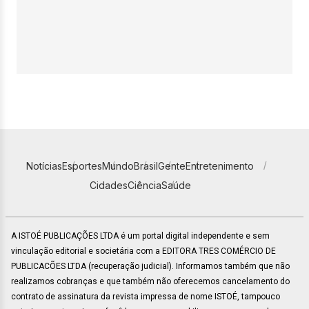
Notícias
Esportes
Mundo
Brasil
Gente
Entretenimento
Cidades
Ciência
Saúde
A ISTOÉ PUBLICAÇÕES LTDA é um portal digital independente e sem
vinculação editorial e societária com a EDITORA TRES COMÉRCIO DE
PUBLICACÕES LTDA (recuperação judicial). Informamos também que não
realizamos cobranças e que também não oferecemos cancelamento do
contrato de assinatura da revista impressa de nome ISTOÉ, tampouco