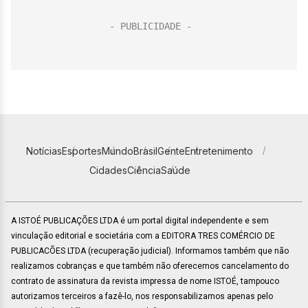
Notícias
Esportes
Mundo
Brasil
Gente
Entretenimento
Cidades
Ciência
Saúde
A ISTOÉ PUBLICAÇÕES LTDA é um portal digital independente e sem
vinculação editorial e societária com a EDITORA TRES COMÉRCIO DE
PUBLICACÕES LTDA (recuperação judicial). Informamos também que não
realizamos cobranças e que também não oferecemos cancelamento do
contrato de assinatura da revista impressa de nome ISTOÉ, tampouco
autorizamos terceiros a fazê-lo, nos responsabilizamos apenas pelo