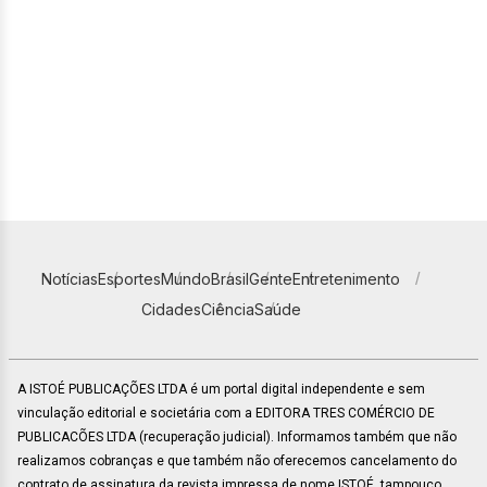
Notícias
Esportes
Mundo
Brasil
Gente
Entretenimento
Cidades
Ciência
Saúde
A ISTOÉ PUBLICAÇÕES LTDA é um portal digital independente e sem
vinculação editorial e societária com a EDITORA TRES COMÉRCIO DE
PUBLICACÕES LTDA (recuperação judicial). Informamos também que não
realizamos cobranças e que também não oferecemos cancelamento do
contrato de assinatura da revista impressa de nome ISTOÉ, tampouco