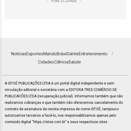
Notícias
Esportes
Mundo
Brasil
Gente
Entretenimento
Cidades
Ciência
Saúde
A ISTOÉ PUBLICAÇÕES LTDA é um portal digital independente e sem
vinculação editorial e societária com a EDITORA TRES COMÉRCIO DE
PUBLICACÕES LTDA (recuperação judicial). Informamos também que não
realizamos cobranças e que também não oferecemos cancelamento do
contrato de assinatura da revista impressa de nome ISTOÉ, tampouco
autorizamos terceiros a fazê-lo, nos responsabilizamos apenas pelo
conteúdo digital “https://istoe.com.br” e seus respectivos sites.