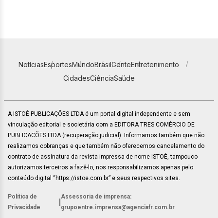
Notícias
Esportes
Mundo
Brasil
Gente
Entretenimento
Cidades
Ciência
Saúde
A ISTOÉ PUBLICAÇÕES LTDA é um portal digital independente e sem
vinculação editorial e societária com a EDITORA TRES COMÉRCIO DE
PUBLICACÕES LTDA (recuperação judicial). Informamos também que não
realizamos cobranças e que também não oferecemos cancelamento do
contrato de assinatura da revista impressa de nome ISTOÉ, tampouco
autorizamos terceiros a fazê-lo, nos responsabilizamos apenas pelo
conteúdo digital “https://istoe.com.br” e seus respectivos sites.
Política de
Assessoria de imprensa:
|
Privacidade
grupoentre.imprensa@agenciafr.com.br