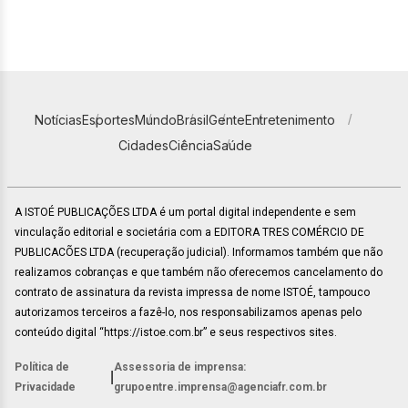
Notícias
Esportes
Mundo
Brasil
Gente
Entretenimento
Cidades
Ciência
Saúde
A ISTOÉ PUBLICAÇÕES LTDA é um portal digital independente e sem
vinculação editorial e societária com a EDITORA TRES COMÉRCIO DE
PUBLICACÕES LTDA (recuperação judicial). Informamos também que não
realizamos cobranças e que também não oferecemos cancelamento do
contrato de assinatura da revista impressa de nome ISTOÉ, tampouco
autorizamos terceiros a fazê-lo, nos responsabilizamos apenas pelo
conteúdo digital “https://istoe.com.br” e seus respectivos sites.
Política de
Assessoria de imprensa:
|
Privacidade
grupoentre.imprensa@agenciafr.com.br