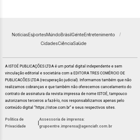
Notícias
Esportes
Mundo
Brasil
Gente
Entretenimento
Cidades
Ciência
Saúde
A ISTOÉ PUBLICAÇÕES LTDA é um portal digital independente e sem
vinculação editorial e societária com a EDITORA TRES COMÉRCIO DE
PUBLICACÕES LTDA (recuperação judicial). Informamos também que não
realizamos cobranças e que também não oferecemos cancelamento do
contrato de assinatura da revista impressa de nome ISTOÉ, tampouco
autorizamos terceiros a fazê-lo, nos responsabilizamos apenas pelo
conteúdo digital “https://istoe.com.br” e seus respectivos sites.
Política de
Assessoria de imprensa:
|
Privacidade
grupoentre.imprensa@agenciafr.com.br