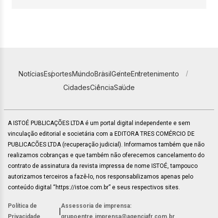
Notícias
Esportes
Mundo
Brasil
Gente
Entretenimento
Cidades
Ciência
Saúde
A ISTOÉ PUBLICAÇÕES LTDA é um portal digital independente e sem
vinculação editorial e societária com a EDITORA TRES COMÉRCIO DE
PUBLICACÕES LTDA (recuperação judicial). Informamos também que não
realizamos cobranças e que também não oferecemos cancelamento do
contrato de assinatura da revista impressa de nome ISTOÉ, tampouco
autorizamos terceiros a fazê-lo, nos responsabilizamos apenas pelo
conteúdo digital “https://istoe.com.br” e seus respectivos sites.
Política de
Assessoria de imprensa:
|
Privacidade
grupoentre.imprensa@agenciafr.com.br