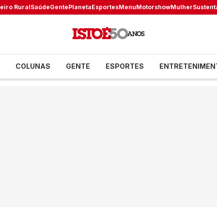
eiro Rural
Saúde
Gente
Planeta
Esportes
Menu
Motorshow
Mulher
Sustent
COLUNAS
GENTE
ESPORTES
ENTRETENIMEN