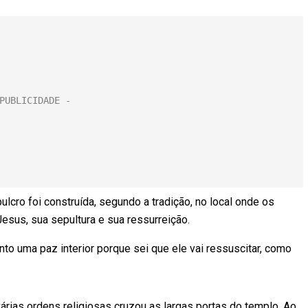
ulcro foi construída, segundo a tradição, no local onde os
Jesus, sua sepultura e sua ressurreição.
into uma paz interior porque sei que ele vai ressuscitar, como
rias ordens religiosas cruzou as largas portas do templo. Ao