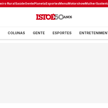
eiro Rural
Saúde
Gente
Planeta
Esportes
Menu
Motorshow
Mulher
Sustent
COLUNAS
GENTE
ESPORTES
ENTRETENIMEN