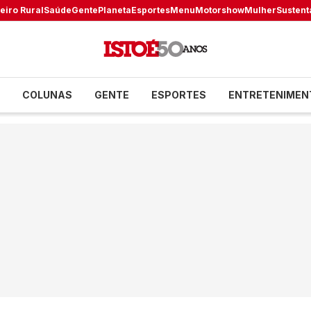
eiro Rural
Saúde
Gente
Planeta
Esportes
Menu
Motorshow
Mulher
Sustent
COLUNAS
GENTE
ESPORTES
ENTRETENIMEN