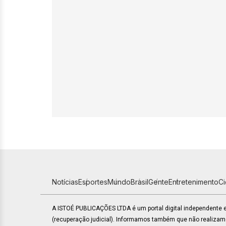
Notícias
Esportes
Mundo
Brasil
Gente
Entretenimento
C
A ISTOÉ PUBLICAÇÕES LTDA é um portal digital independente
(recuperação judicial). Informamos também que não realiza