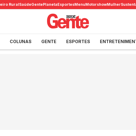
eiro Rural
Saúde
Gente
Planeta
Esportes
Menu
Motorshow
Mulher
Sustent
COLUNAS
GENTE
ESPORTES
ENTRETENIMEN