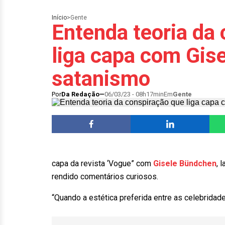
Início
>
Gente
Entenda teoria da
liga capa com Gis
satanismo
Por
Da Redação
06/03/23 - 08h17min
Em
Gente
capa da revista ‘Vogue” com
Gisele Bündchen
, 
rendido comentários curiosos.
“Quando a estética preferida entre as celebridad