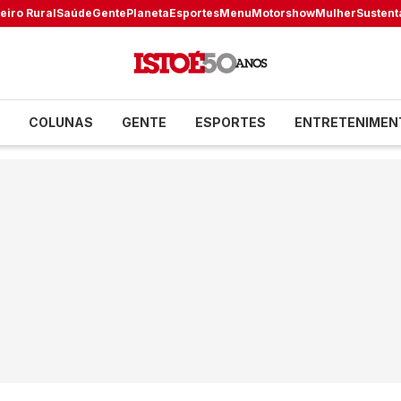
eiro Rural
Saúde
Gente
Planeta
Esportes
Menu
Motorshow
Mulher
Sustent
COLUNAS
GENTE
ESPORTES
ENTRETENIMEN