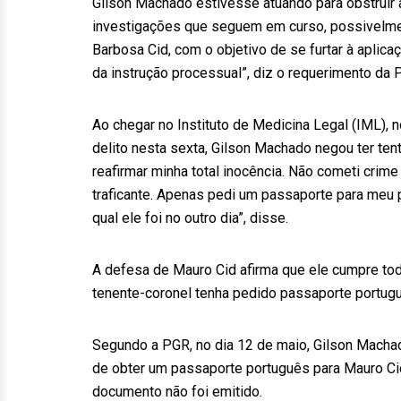
Gilson Machado estivesse atuando para obstruir 
investigações que seguem em curso, possivelmen
Barbosa Cid, com o objetivo de se furtar à aplic
da instrução processual”, diz o requerimento da 
Ao chegar no Instituto de Medicina Legal (IML), 
delito nesta sexta, Gilson Machado negou ter ten
reafirmar minha total inocência. Não cometi crime
traficante. Apenas pedi um passaporte para meu p
qual ele foi no outro dia”, disse.
A defesa de Mauro Cid afirma que ele cumpre to
tenente-coronel tenha pedido passaporte portugu
Segundo a PGR, no dia 12 de maio, Gilson Machad
de obter um passaporte português para Mauro Cid e
documento não foi emitido.