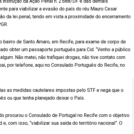
a instrução da Ação Penal n. 2.688/DF e das demais
te para viabilizar a evasão do país do réu Mauro Cesar
ação da lei penal, tendo em vista a proximidade do encerramento
PGR.
no bairro de Santo Amaro, em Recife, para exame de corpo de
tado obter um passaporte português para Cid. “Venho a público
 algum. Não matei, não trafiquei drogas, não tive contato com
ai, por telefone, aqui no Consulado Português do Recife, no
das as medidas cautelares impostas pelo STF e nega que o
ês ou que tenha planejado deixar o País.
o procurou o Consulado de Portugal no Recife com o objetivo
, com isso, “viabilizar sua saída do território nacional”. O