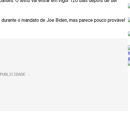
países. O texto vai entrar em vigor 120 dias depois de ser
 durante o mandato de Joe Biden, mas parece pouco provável