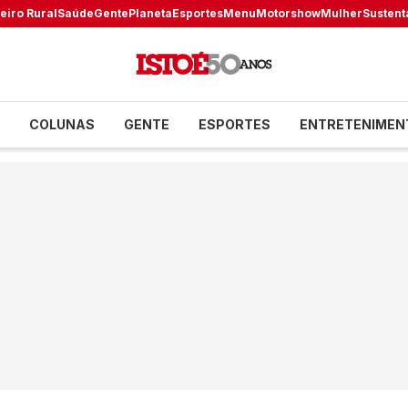
eiro Rural
Saúde
Gente
Planeta
Esportes
Menu
Motorshow
Mulher
Sustent
COLUNAS
GENTE
ESPORTES
ENTRETENIMEN