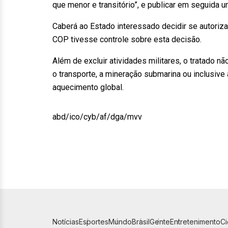
que menor e transitório”, e publicar em seguida u
Caberá ao Estado interessado decidir se autoriz
COP tivesse controle sobre esta decisão.
Além de excluir atividades militares, o tratado n
o transporte, a mineração submarina ou inclusive
aquecimento global.
abd/ico/cyb/af/dga/mvv
Notícias
Esportes
Mundo
Brasil
Gente
Entretenimento
C