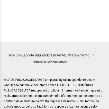
Notícias
Esportes
Mundo
Brasil
Gente
Entretenimento
Cidades
Ciência
Saúde
A ISTOÉ PUBLICAÇÕES LTDA é um portal digital independente e sem
vinculação editorial e societária com a EDITORA TRES COMÉRCIO DE
PUBLICACÕES LTDA (recuperação judicial). Informamos também que não
realizamos cobranças e que também não oferecemos cancelamento do
contrato de assinatura da revista impressa de nome ISTOÉ, tampouco
autorizamos terceiros a fazê-lo, nos responsabilizamos apenas pelo