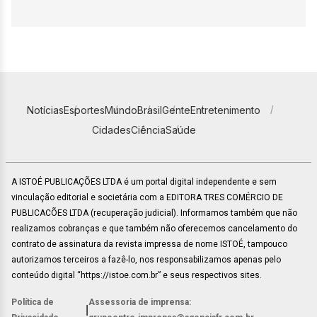
Notícias
Esportes
Mundo
Brasil
Gente
Entretenimento
Cidades
Ciência
Saúde
A ISTOÉ PUBLICAÇÕES LTDA é um portal digital independente e sem
vinculação editorial e societária com a EDITORA TRES COMÉRCIO DE
PUBLICACÕES LTDA (recuperação judicial). Informamos também que não
realizamos cobranças e que também não oferecemos cancelamento do
contrato de assinatura da revista impressa de nome ISTOÉ, tampouco
autorizamos terceiros a fazê-lo, nos responsabilizamos apenas pelo
conteúdo digital “https://istoe.com.br” e seus respectivos sites.
Política de
Assessoria de imprensa:
|