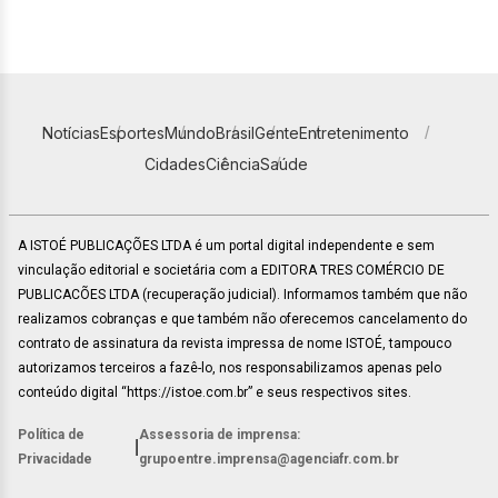
Notícias
Esportes
Mundo
Brasil
Gente
Entretenimento
Cidades
Ciência
Saúde
A ISTOÉ PUBLICAÇÕES LTDA é um portal digital independente e sem
vinculação editorial e societária com a EDITORA TRES COMÉRCIO DE
PUBLICACÕES LTDA (recuperação judicial). Informamos também que não
realizamos cobranças e que também não oferecemos cancelamento do
contrato de assinatura da revista impressa de nome ISTOÉ, tampouco
autorizamos terceiros a fazê-lo, nos responsabilizamos apenas pelo
conteúdo digital “https://istoe.com.br” e seus respectivos sites.
Política de
Assessoria de imprensa:
|
Privacidade
grupoentre.imprensa@agenciafr.com.br