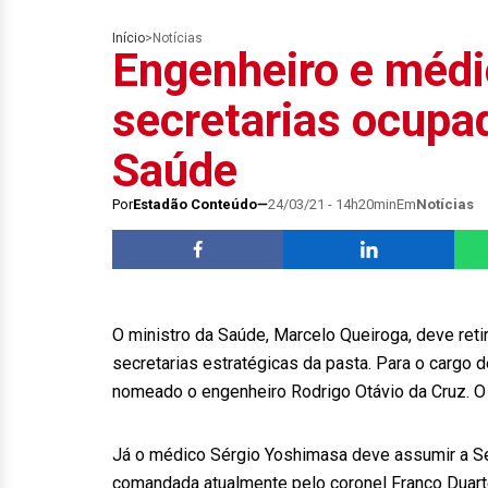
Início
>
Notícias
Engenheiro e méd
secretarias ocupad
Saúde
Por
Estadão Conteúdo
24/03/21 - 14h20min
Em
Notícias
O ministro da Saúde, Marcelo Queiroga, deve retir
secretarias estratégicas da pasta. Para o cargo 
nomeado o engenheiro Rodrigo Otávio da Cruz. O 
Já o médico Sérgio Yoshimasa deve assumir a Se
comandada atualmente pelo coronel Franco Duarte