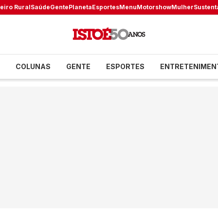
eiro Rural
Saúde
Gente
Planeta
Esportes
Menu
Motorshow
Mulher
Sustent
COLUNAS
GENTE
ESPORTES
ENTRETENIMEN