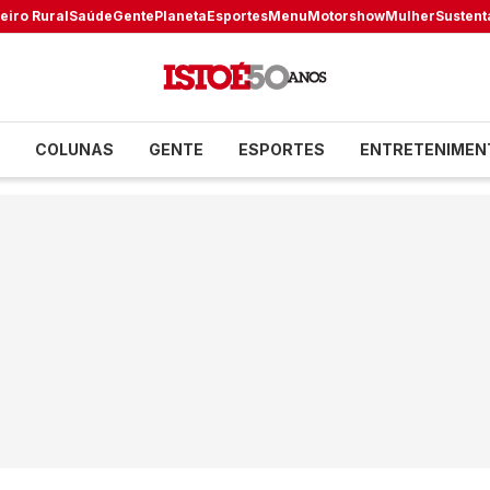
eiro Rural
Saúde
Gente
Planeta
Esportes
Menu
Motorshow
Mulher
Sustent
COLUNAS
GENTE
ESPORTES
ENTRETENIMEN