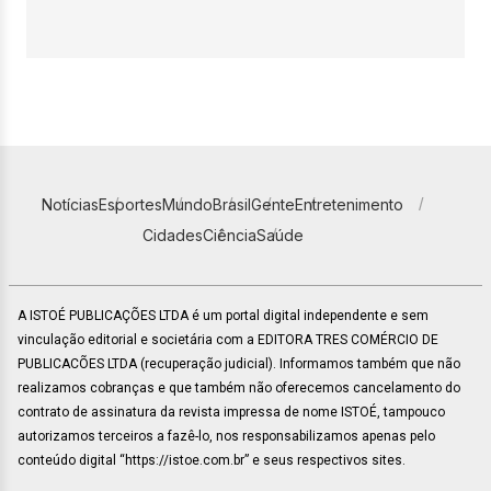
Notícias
Esportes
Mundo
Brasil
Gente
Entretenimento
Cidades
Ciência
Saúde
A ISTOÉ PUBLICAÇÕES LTDA é um portal digital independente e sem
vinculação editorial e societária com a EDITORA TRES COMÉRCIO DE
PUBLICACÕES LTDA (recuperação judicial). Informamos também que não
realizamos cobranças e que também não oferecemos cancelamento do
contrato de assinatura da revista impressa de nome ISTOÉ, tampouco
autorizamos terceiros a fazê-lo, nos responsabilizamos apenas pelo
conteúdo digital “https://istoe.com.br” e seus respectivos sites.