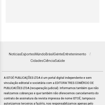
Notícias
Esportes
Mundo
Brasil
Gente
Entretenimento
Cidades
Ciência
Saúde
A ISTOÉ PUBLICAÇÕES LTDA é um portal digital independente e sem
vinculação editorial e societária com a EDITORA TRES COMÉRCIO DE
PUBLICACÕES LTDA (recuperação judicial). Informamos também que não
realizamos cobranças e que também não oferecemos cancelamento do
contrato de assinatura da revista impressa de nome ISTOÉ, tampouco
autorizamos terceiros a fazê-lo, nos responsabilizamos apenas pelo