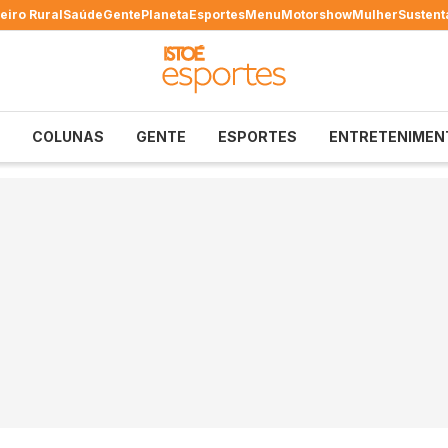
eiro Rural
Saúde
Gente
Planeta
Esportes
Menu
Motorshow
Mulher
Sustent
COLUNAS
GENTE
ESPORTES
ENTRETENIMEN