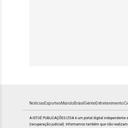
Notícias
Esportes
Mundo
Brasil
Gente
Entretenimento
C
A ISTOÉ PUBLICAÇÕES LTDA é um portal digital independente
(recuperação judicial). Informamos também que não realiza