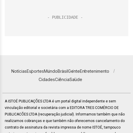
Notícias
Esportes
Mundo
Brasil
Gente
Entretenimento
Cidades
Ciência
Saúde
A ISTOÉ PUBLICAÇÕES LTDA é um portal digital independente e sem
vinculação editorial e societária com a EDITORA TRES COMÉRCIO DE
PUBLICACÕES LTDA (recuperação judicial). Informamos também que não
realizamos cobranças e que também não oferecemos cancelamento do
contrato de assinatura da revista impressa de nome ISTOÉ, tampouco