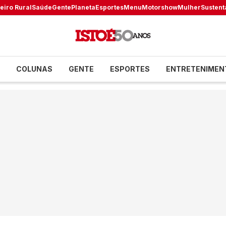
eiro Rural
Saúde
Gente
Planeta
Esportes
Menu
Motorshow
Mulher
Sustent
COLUNAS
GENTE
ESPORTES
ENTRETENIMEN