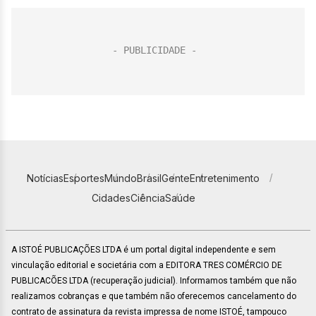
Notícias
Esportes
Mundo
Brasil
Gente
Entretenimento
Cidades
Ciência
Saúde
A ISTOÉ PUBLICAÇÕES LTDA é um portal digital independente e sem
vinculação editorial e societária com a EDITORA TRES COMÉRCIO DE
PUBLICACÕES LTDA (recuperação judicial). Informamos também que não
realizamos cobranças e que também não oferecemos cancelamento do
contrato de assinatura da revista impressa de nome ISTOÉ, tampouco