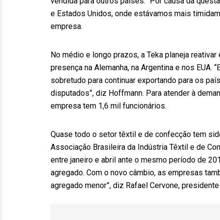
vendida para outros países. “Por causa da quest
e Estados Unidos, onde estávamos mais timidame
empresa.
No médio e longo prazos, a Teka planeja reativar 
presença na Alemanha, na Argentina e nos EUA. “
sobretudo para continuar exportando para os pa
disputados”, diz Hoffmann. Para atender à dema
empresa tem 1,6 mil funcionários.
Quase todo o setor têxtil e de confecção tem si
Associação Brasileira da Indústria Têxtil e de 
entre janeiro e abril ante o mesmo período de 201
agregado. Com o novo câmbio, as empresas tamb
agregado menor”, diz Rafael Cervone, presidente 