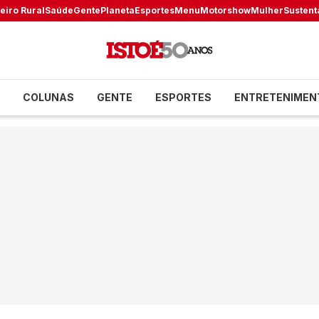
eiro Rural
Saúde
Gente
Planeta
Esportes
Menu
Motorshow
Mulher
Sustent
COLUNAS
GENTE
ESPORTES
ENTRETENIMEN