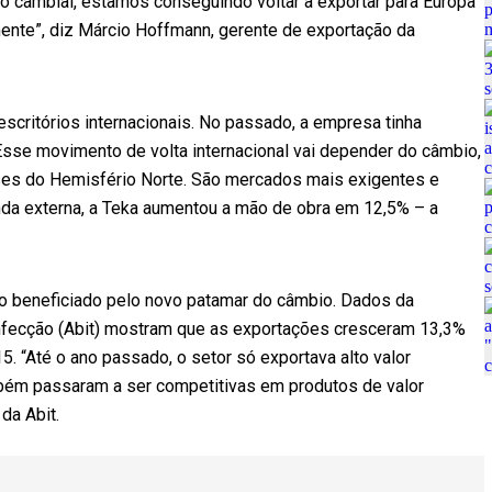
ão cambial, estamos conseguindo voltar a exportar para Europa
nte”, diz Márcio Hoffmann, gerente de exportação da
escritórios internacionais. No passado, a empresa tinha
Esse movimento de volta internacional vai depender do câmbio,
íses do Hemisfério Norte. São mercados mais exigentes e
nda externa, a Teka aumentou a mão de obra em 12,5% – a
do beneficiado pelo novo patamar do câmbio. Dados da
Confecção (Abit) mostram que as exportações cresceram 13,3%
5. “Até o ano passado, o setor só exportava alto valor
ém passaram a ser competitivas em produtos de valor
da Abit.