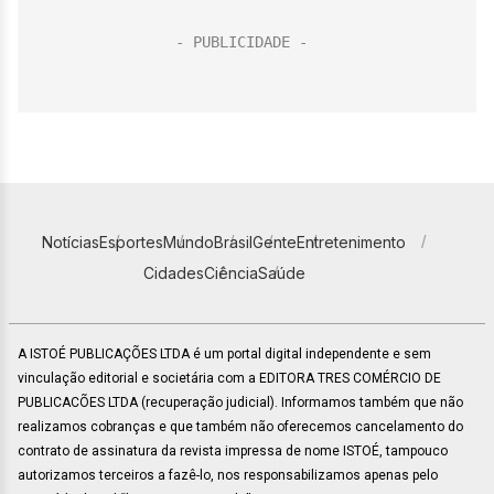
Notícias
Esportes
Mundo
Brasil
Gente
Entretenimento
Cidades
Ciência
Saúde
A ISTOÉ PUBLICAÇÕES LTDA é um portal digital independente e sem
vinculação editorial e societária com a EDITORA TRES COMÉRCIO DE
PUBLICACÕES LTDA (recuperação judicial). Informamos também que não
realizamos cobranças e que também não oferecemos cancelamento do
contrato de assinatura da revista impressa de nome ISTOÉ, tampouco
autorizamos terceiros a fazê-lo, nos responsabilizamos apenas pelo