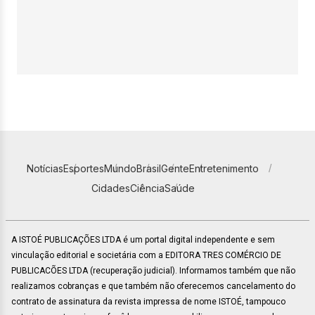
Notícias
Esportes
Mundo
Brasil
Gente
Entretenimento
Cidades
Ciência
Saúde
A ISTOÉ PUBLICAÇÕES LTDA é um portal digital independente e sem
vinculação editorial e societária com a EDITORA TRES COMÉRCIO DE
PUBLICACÕES LTDA (recuperação judicial). Informamos também que não
realizamos cobranças e que também não oferecemos cancelamento do
contrato de assinatura da revista impressa de nome ISTOÉ, tampouco