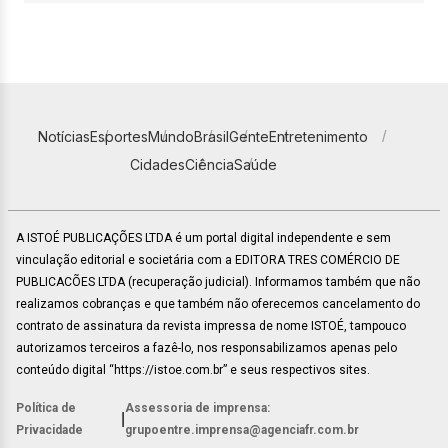
Notícias
Esportes
Mundo
Brasil
Gente
Entretenimento
Cidades
Ciência
Saúde
A ISTOÉ PUBLICAÇÕES LTDA é um portal digital independente e sem
vinculação editorial e societária com a EDITORA TRES COMÉRCIO DE
PUBLICACÕES LTDA (recuperação judicial). Informamos também que não
realizamos cobranças e que também não oferecemos cancelamento do
contrato de assinatura da revista impressa de nome ISTOÉ, tampouco
autorizamos terceiros a fazê-lo, nos responsabilizamos apenas pelo
conteúdo digital “https://istoe.com.br” e seus respectivos sites.
Política de
Assessoria de imprensa:
|
Privacidade
grupoentre.imprensa@agenciafr.com.br